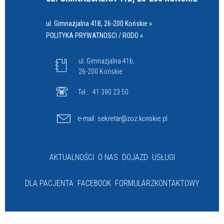
ul. Gimnazjalna 41B, 26-200 Końskie »
POLITYKA PRYWATNOSCI / RODO »
ul. Gimnazjalna 41b,
26-200 Końskie
Tel.:
41 390 23 50
e-mail:
sekretar@zoz.konskie.pl
AKTUALNOŚCI
O NAS
DOJAZD
USŁUGI
DLA PACJENTA
FACEBOOK
FORMULARZ
KONTAKTOWY