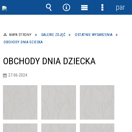
panel
Wyszukiwarka
Narzędzia
Menu
Menu
główne
szczegółow
MAPA STRONY
GALERIE ZDJĘĆ
OSTATNIE WYDARZENIA
OBCHODY DNIA DZIECKA
OBCHODY DNIA DZIECKA
27-06-2024