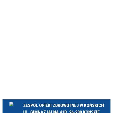
ZESPÓŁ OPIEKI ZDROWOTNEJ W KOŃSKICH
UL. GIMNAZJALNA 41B, 26-200 KOŃSKIE