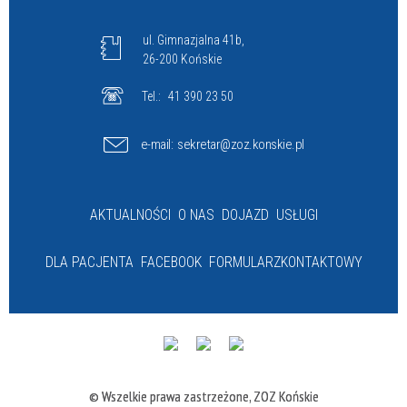
ul. Gimnazjalna 41b,
26-200 Końskie
Tel.:
41 390 23 50
e-mail:
sekretar@zoz.konskie.pl
AKTUALNOŚCI
O NAS
DOJAZD
USŁUGI
DLA PACJENTA
FACEBOOK
FORMULARZ
KONTAKTOWY
© Wszelkie prawa zastrzeżone, ZOZ Końskie