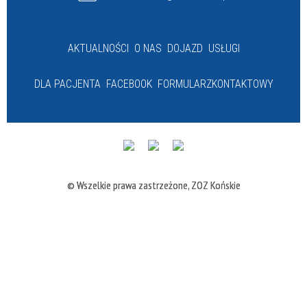
AKTUALNOŚCI
O NAS
DOJAZD
USŁUGI
DLA PACJENTA
FACEBOOK
FORMULARZ
KONTAKTOWY
© Wszelkie prawa zastrzeżone, ZOZ Końskie