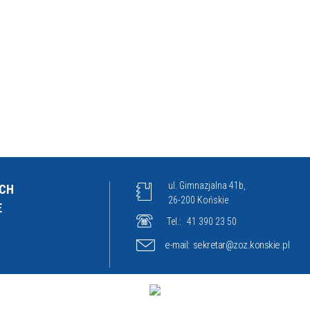
ul. Gimnazjalna 41b,
ICH
26-200 Końskie
E
Tel.:
41 390 23 50
e-mail:
sekretar@zoz.konskie.pl