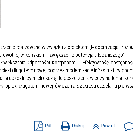
ehabilitacji Szpitalnej
Świętokrzyskie Centrum Chiru
ia Neurologiczna
Naczyniowej i Angiologii
Poradnia Okulistyczna
peracyjny
ia Pediatryczna
Centralna Sterylizatornia
Poradnia Preluksacyjna
 Opiekuńczo – Leczniczy
ia Reumatologiczna
Hospicjum
Poradnia Urologiczna
arzenie realizowane w związku z projektem „Modernizacja i roz
nia Endoskopii
Pracownia EKG,EEG,Audiomet
rowotnej w Końskich – zwiększenie potencjału leczniczego”
stycznej i Zabiegowej
Zwiększania Odporności: Komponent D ,,Efektywność, dostępność
opieki długoterminowej poprzez modernizację infrastruktury pod
nia uczestnicy mieli okazję do poszerzenia wiedzy na temat kor
ki opieki długoterminowej, ćwiczenia z zakresu udzielania pierws
Pdf
Drukuj
Powrót