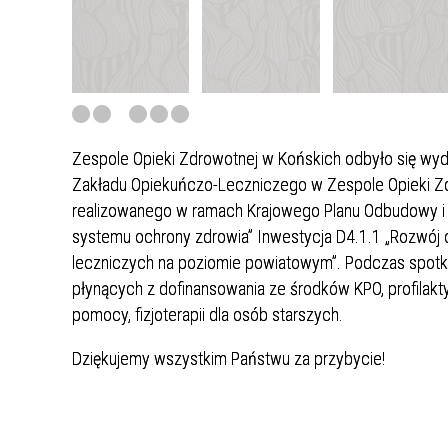
Dział Ratownictwa Medycznego
Dział R
Poradnia Neonatologiczna
Poradn
Oddział Urologiczny
Poradnia Otolaryngologiczna
Blok O
Poradn
Przychodnia Kompleksowej
Poradnia Prehabilitacyjna
Zakład
Poradn
Rehabilitacji i Fizykoterapii
Zespole Opieki Zdrowotnej w Końskich odbyło się wyd
Poradnia Leczenia Uzależnień
Pracow
Zakładu Opiekuńczo-Leczniczego w Zespole Opieki Zd
Diagno
realizowanego w ramach Krajowego Planu Odbudowy i 
systemu ochrony zdrowia” Inwestycja D4.1.1 „Rozwój 
Poradnia Osteoporozy
leczniczych na poziomie powiatowym”. Podczas spotka
płynących z dofinansowania ze środków KPO, profilakty
pomocy, fizjoterapii dla osób starszych.
Dziękujemy wszystkim Państwu za przybycie!