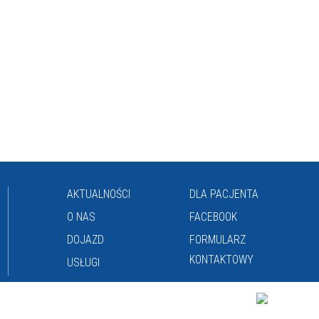
AKTUALNOŚCI
DLA PACJENTA
O NAS
FACEBOOK
DOJAZD
FORMULARZ
KONTAKTOWY
USŁUGI