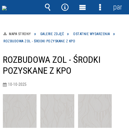
panel
Wyszukiwarka
Narzędzia
Menu
Menu
główne
szczegółow
MAPA STRONY
GALERIE ZDJĘĆ
OSTATNIE WYDARZENIA
ROZBUDOWA ZOL - ŚRODKI POZYSKANE Z KPO
ROZBUDOWA ZOL - ŚRODKI
POZYSKANE Z KPO
10-10-2025