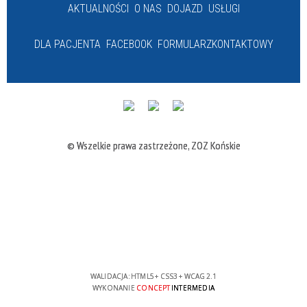
AKTUALNOŚCI
O NAS
DOJAZD
USŁUGI
DLA PACJENTA
FACEBOOK
FORMULARZ
KONTAKTOWY
© Wszelkie prawa zastrzeżone, ZOZ Końskie
WALIDACJA:
HTML5
+
CSS3
+
WCAG 2.1
WYKONANIE
CONCEPT
INTERMEDIA