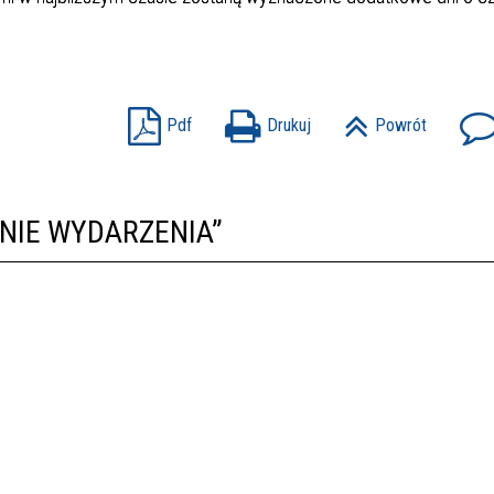
Pdf
Drukuj
Powrót
TNIE WYDARZENIA”