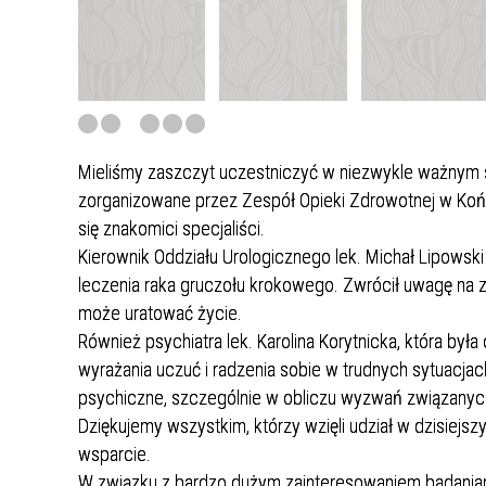
Dział Ratownictwa Medycznego
Dział R
Poradnia Neonatologiczna
Poradn
Oddział Urologiczny
Poradnia Otolaryngologiczna
Blok O
Poradn
Przychodnia Kompleksowej
Poradnia Prehabilitacyjna
Zakład
Poradn
Rehabilitacji i Fizykoterapii
Mieliśmy zaszczyt uczestniczyć w niezwykle ważnym sp
Poradnia Leczenia Uzależnień
Pracow
zorganizowane przez Zespół Opieki Zdrowotnej w Końs
Diagno
się znakomici specjaliści.
Kierownik Oddziału Urologicznego lek. Michał Lipowsk
Poradnia Osteoporozy
leczenia raka gruczołu krokowego. Zwrócił uwagę na
może uratować życie.
Również psychiatra lek. Karolina Korytnicka, która by
wyrażania uczuć i radzenia sobie w trudnych sytuacjac
psychiczne, szczególnie w obliczu wyzwań związanych
Dziękujemy wszystkim, którzy wzięli udział w dzisiej
wsparcie.
W związku z bardzo dużym zainteresowaniem badania