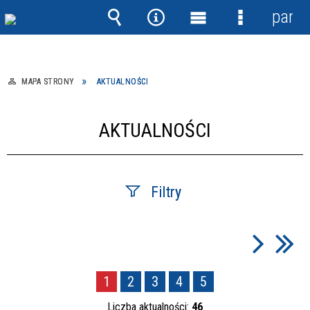
panel
Wyszukiwarka
Narzędzia
Menu
Menu
główne
szczegółow
MAPA STRONY
AKTUALNOŚCI
AKTUALNOŚCI
Filtry
Szukana fraza
1
2
3
4
5
Data publikacji
Liczba aktualności:
46