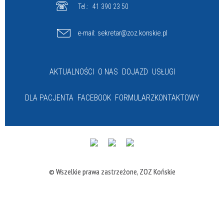
Tel.:
41 390 23 50
e-mail:
sekretar@zoz.konskie.pl
AKTUALNOŚCI
O NAS
DOJAZD
USŁUGI
DLA PACJENTA
FACEBOOK
FORMULARZ
KONTAKTOWY
© Wszelkie prawa zastrzeżone, ZOZ Końskie