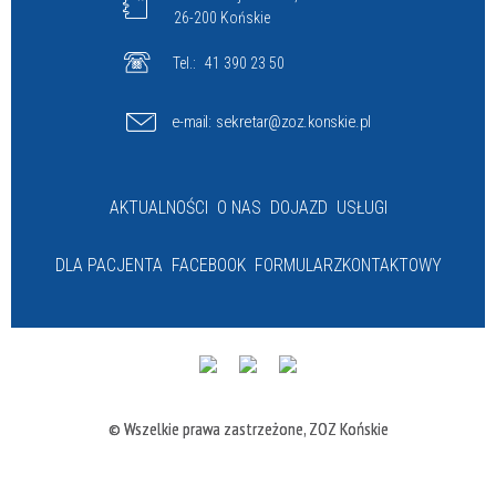
26-200 Końskie
Tel.:
41 390 23 50
e-mail:
sekretar@zoz.konskie.pl
AKTUALNOŚCI
O NAS
DOJAZD
USŁUGI
DLA PACJENTA
FACEBOOK
FORMULARZ
KONTAKTOWY
© Wszelkie prawa zastrzeżone, ZOZ Końskie