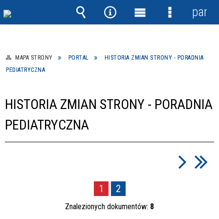
panel
Wyszukiwarka
Narzędzia
Menu
Menu
główne
szczegółow
MAPA STRONY
PORTAL
HISTORIA ZMIAN STRONY - PORADNIA
PEDIATRYCZNA
HISTORIA ZMIAN STRONY - PORADNIA
PEDIATRYCZNA
1
2
Znalezionych dokumentów:
8