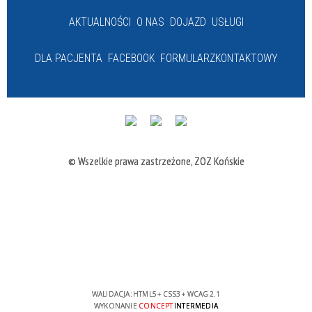
AKTUALNOŚCI
O NAS
DOJAZD
USŁUGI
DLA PACJENTA
FACEBOOK
FORMULARZ
KONTAKTOWY
© Wszelkie prawa zastrzeżone, ZOZ Końskie
WALIDACJA:
HTML5
+
CSS3
+
WCAG 2.1
WYKONANIE
CONCEPT
INTERMEDIA