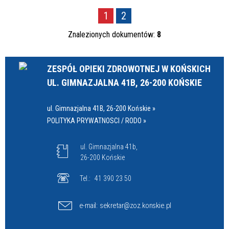
1
2
Znalezionych dokumentów:
8
ZESPÓŁ OPIEKI ZDROWOTNEJ W KOŃSKICH
UL. GIMNAZJALNA 41B, 26-200 KOŃSKIE
ul. Gimnazjalna 41B, 26-200 Końskie »
POLITYKA PRYWATNOSCI / RODO »
ul. Gimnazjalna 41b,
26-200 Końskie
Tel.:
41 390 23 50
e-mail:
sekretar@zoz.konskie.pl