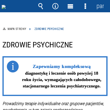
panel
Wyszukiwarka
Narzędzia
Menu
Menu
główne
szczegółow
MAPA STRONY
ZDROWIE PSYCHICZNE
ZDROWIE PSYCHICZNE
Zapewniamy kompleksową
diagnostykę i leczenie osób powyżej 18
roku życia, wymagających całodobowego,
stacjonarnego leczenia psychiatrycznego.
Prowadzimy terapie indywidualne oraz grupowe pacjentów,
psychoterapię, w tym zajęcia społecznościowe.