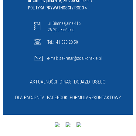
ul. Gimnazjalna 41B, 26-200 Końskie »
POLITYKA PRYWATNOSCI / RODO »
ul. Gimnazjalna 41b,
26-200 Końskie
Tel.:
41 390 23 50
e-mail:
sekretar@zoz.konskie.pl
AKTUALNOŚCI
O NAS
DOJAZD
USŁUGI
DLA PACJENTA
FACEBOOK
FORMULARZ
KONTAKTOWY