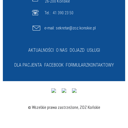
26-200 Końskie
Tel.:
41 390 23 50
e-mail:
sekretar@zoz.konskie.pl
AKTUALNOŚCI
O NAS
DOJAZD
USŁUGI
DLA PACJENTA
FACEBOOK
FORMULARZ
KONTAKTOWY
© Wszelkie prawa zastrzeżone, ZOZ Końskie