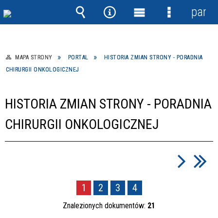
panel
Wyszukiwarka
Narzędzia
Menu
Menu
główne
szczegółow
MAPA STRONY
PORTAL
HISTORIA ZMIAN STRONY - PORADNIA
CHIRURGII ONKOLOGICZNEJ
HISTORIA ZMIAN STRONY - PORADNIA
CHIRURGII ONKOLOGICZNEJ
1
2
3
4
Znalezionych dokumentów:
21