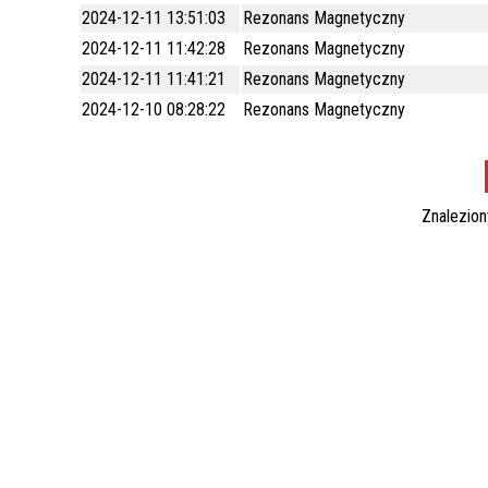
Dział Ratownictwa Medycznego
Dział R
2024-12-11 13:51:03
Rezonans Magnetyczny
Poradnia Neonatologiczna
Poradn
2024-12-11 11:42:28
Rezonans Magnetyczny
2024-12-11 11:41:21
Rezonans Magnetyczny
Oddział Urologiczny
Poradnia Otolaryngologiczna
Blok O
Poradn
2024-12-10 08:28:22
Rezonans Magnetyczny
Przychodnia Kompleksowej
Poradnia Prehabilitacyjna
Zakład
Poradn
Rehabilitacji i Fizykoterapii
Poradnia Leczenia Uzależnień
Pracow
Znalezio
Diagno
Poradnia Osteoporozy