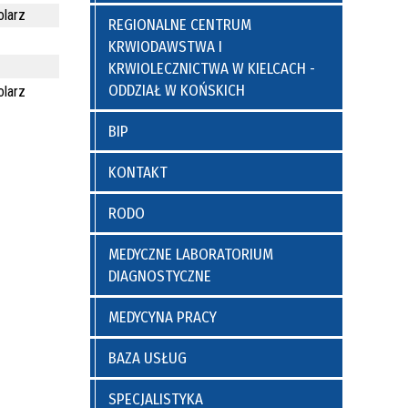
rgii
Świętokrzyskie Centrum
olarz
REGIONALNE CENTRUM
Reumatologii
Poradnia Leczenia Zeza
KRWIODAWSTWA I
KRWIOLECZNICTWA W KIELCACH -
Rezonans Magnetyczny
Poradnia Rehabilitacyjna
ODDZIAŁ W KOŃSKICH
olarz
Dział Zakażeń Szpitalnych
Poradnia Zdrowia Psychicznego
BIP
ryczna
Pracownia Densytometryczna
KONTAKT
RODO
MEDYCZNE LABORATORIUM
DIAGNOSTYCZNE
MEDYCYNA PRACY
BAZA USŁUG
SPECJALISTYKA