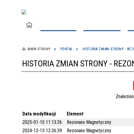
STREFA PACJENTA
ODDZIAŁY/DZIAŁY
PO
Pełnomocnik ds. Praw Pacjenta
Apteka
Poradnia Alergologiczna dla Dzieci
Dział A
Poradn
MAPA STRONY
PORTAL
HISTORIA ZMIAN STRONY - R
Terapii
Dorosł
HISTORIA ZMIAN STRONY - RE
Oddział Chorób Wewnętrznych z
Poradnia Chirurgii Ogólnej
Oddzia
Poradni
Pododdziałem Diabetologicznym
Oddział Ginekologiczno –
Poradnia Dermatologiczna
Dział K
Poradn
Położniczy
Znalezio
Poradnia Gruźlicy i Chorób Płuc dla
Poradni
Data modyfikacji
Element
Oddział Neurologiczny z
Dorosłych
Oddzia
Dzieci
2025-01-10 11:13:26
Rezonans Magnetyczny
Pododdziałem Udarowym
Poradnia Laktacyjna
Poradn
2024-12-13 12:26:39
Rezonans Magnetyczny