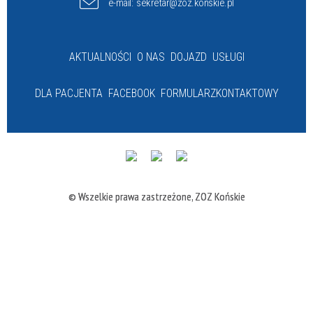
e-mail:
sekretar@zoz.konskie.pl
AKTUALNOŚCI
O NAS
DOJAZD
USŁUGI
DLA PACJENTA
FACEBOOK
FORMULARZ
KONTAKTOWY
© Wszelkie prawa zastrzeżone, ZOZ Końskie