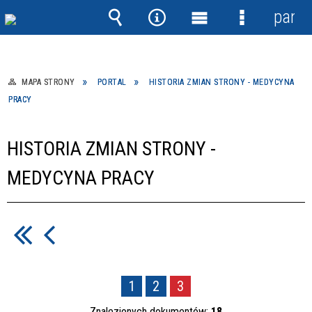
panel
Wyszukiwarka
Narzędzia
Menu
Menu
główne
szczegółow
MAPA STRONY
PORTAL
HISTORIA ZMIAN STRONY - MEDYCYNA
PRACY
HISTORIA ZMIAN STRONY -
MEDYCYNA PRACY
1
2
3
Znalezionych dokumentów:
18