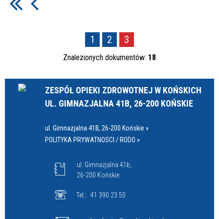
1
2
3
Znalezionych dokumentów:
18
ZESPÓŁ OPIEKI ZDROWOTNEJ W KOŃSKICH
UL. GIMNAZJALNA 41B, 26-200 KOŃSKIE
ul. Gimnazjalna 41B, 26-200 Końskie »
POLITYKA PRYWATNOSCI / RODO »
ul. Gimnazjalna 41b,
26-200 Końskie
Tel.:
41 390 23 50