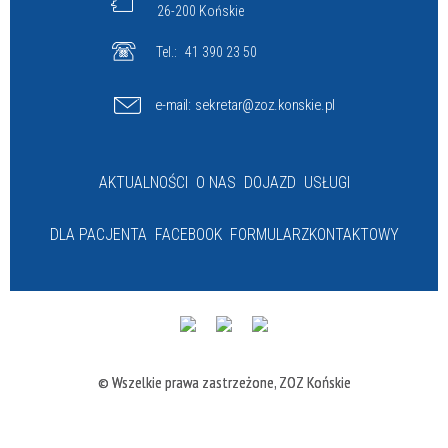
26-200 Końskie
Tel.:
41 390 23 50
e-mail:
sekretar@zoz.konskie.pl
AKTUALNOŚCI
O NAS
DOJAZD
USŁUGI
DLA PACJENTA
FACEBOOK
FORMULARZ
KONTAKTOWY
© Wszelkie prawa zastrzeżone, ZOZ Końskie