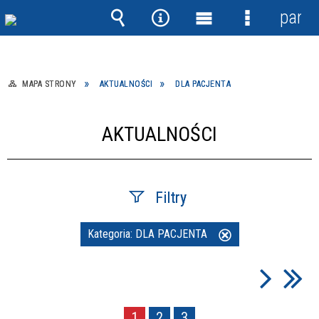
panel
Wyszukiwarka
Narzędzia
Menu
Menu
główne
szczegółow
MAPA STRONY
AKTUALNOŚCI
DLA PACJENTA
AKTUALNOŚCI
Filtry
Kategoria:
DLA PACJENTA
Szukana fraza
Usuń
ten
filtr
Data publikacji
1
2
3