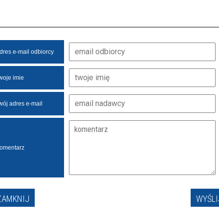
dres e-mail odbiorcy
woje imie
wój adres e-mail
omentarz