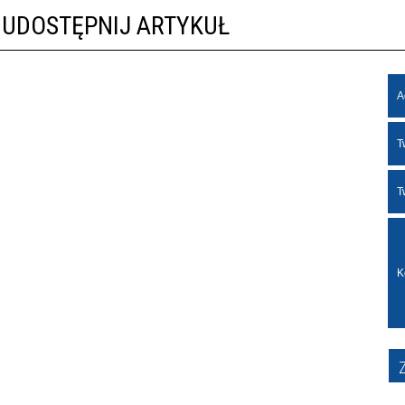
UDOSTĘPNIJ ARTYKUŁ
A
T
T
K